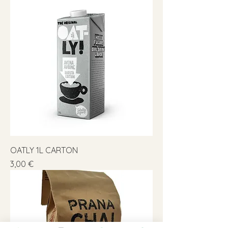
OATLY 1L CARTON
Precio
3,00 €