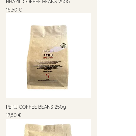
BRAZIL COFFEE BEANS 250G
Precio
15,50 €
PERU COFFEE BEANS 250g
Precio
17,50 €