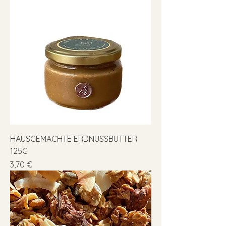
HAUSGEMACHTE ERDNUSSBUTTER
125G
Preis
3,70 €