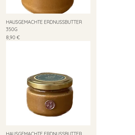
HAUSGEMACHTE ERDNUSSBUTTER
350G
Preis
8,90 €
HAUSGEMACHTE ERDNUSSBUTTER