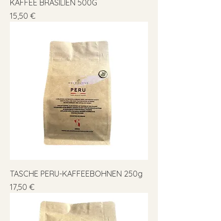
KAFFEE BRASILIEN 500G
Preis
15,50 €
TASCHE PERU-KAFFEEBOHNEN 250g
Preis
17,50 €